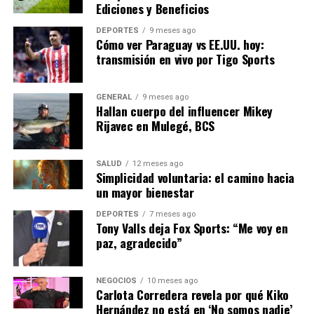
Ediciones y Beneficios
Mirando hacia el futuro
DEPORTES
9 meses ago
Cómo ver Paraguay vs EE.UU. hoy:
Con la creciente digitalización, es crucial que los
transmisión en vivo por Tigo Sports
emprendedores peruanos se adapten a las nuevas
tecnologías y tendencias del mercado. La capacitación
ofrecida por WhatsApp en su Business Summit 2025
GENERAL
9 meses ago
Hallan cuerpo del influencer Mikey
representa una oportunidad invaluable para adquirir
Rijavec en Mulegé, BCS
conocimientos y habilidades que pueden transformar
sus negocios.
SALUD
12 meses ago
Simplicidad voluntaria: el camino hacia
El evento promete ser un catalizador para el desarrollo
un mayor bienestar
del comercio digital en Perú, proporcionando
herramientas y estrategias que permitirán a los
DEPORTES
7 meses ago
Tony Valls deja Fox Sports: “Me voy en
empresarios locales competir en un mercado cada vez
paz, agradecido”
más globalizado.
Con la participación en el Business Summit, los
NEGOCIOS
10 meses ago
Carlota Corredera revela por qué Kiko
emprendedores no solo aprenderán a utilizar WhatsApp
Hernández no está en ‘No somos nadie’
de manera más efectiva, sino que también estarán mejor