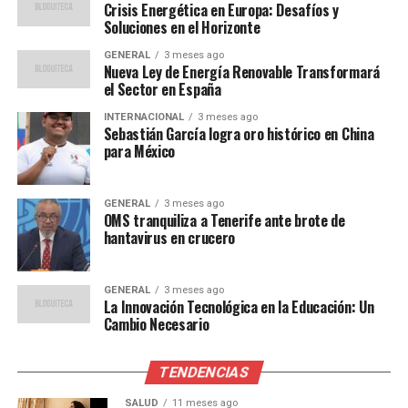
negocios y la fidelización de clientes.
Crisis Energética en Europa: Desafíos y
Soluciones en el Horizonte
Detalles del evento y registro
GENERAL
3 meses ago
Nueva Ley de Energía Renovable Transformará
El programa del evento incluirá presentaciones, casos
el Sector en España
de éxito y soluciones aplicables a diversos negocios,
INTERNACIONAL
3 meses ago
desde tiendas online hasta comercios locales. Las
Sebastián García logra oro histórico en China
para México
inscripciones son gratuitas y estarán abiertas hasta las
10:00 a.m. del 2 de septiembre (hora peruana). Para
registrarse, los interesados deben visitar la página
GENERAL
3 meses ago
oficial del evento y completar su correo electrónico
OMS tranquiliza a Tenerife ante brote de
hantavirus en crucero
profesional.
Además, tras la transmisión, se habilitará un centro de
GENERAL
3 meses ago
contenidos donde los participantes podrán volver a ver
La Innovación Tecnológica en la Educación: Un
Cambio Necesario
las presentaciones y descargar materiales destacados.
Esto asegura que los emprendedores tengan acceso
continuo a los recursos necesarios para implementar lo
TENDENCIAS
aprendido.
SALUD
11 meses ago