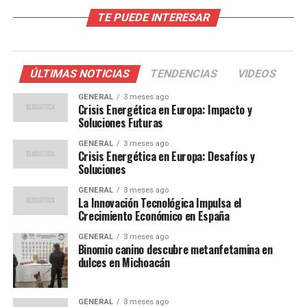
TE PUEDE INTERESAR
La importancia de WhatsApp en
el comercio peruano
ÚLTIMAS NOTICIAS
TENDENCIAS
VIDEOS
En los últimos años, el comercio electrónico y la
digitalización han experimentado un auge en Perú.
GENERAL
3 meses ago
Crisis Energética en Europa: Impacto y
Según un informe de la Cámara de Comercio de Lima, las
Soluciones Futuras
ventas online en el país crecieron un 50% en 2022.
GENERAL
3 meses ago
WhatsApp se ha convertido en una herramienta esencial
Crisis Energética en Europa: Desafíos y
para las ventas y el servicio al cliente, facilitando la
Soluciones
comunicación directa y personalizada con los
GENERAL
3 meses ago
consumidores.
La Innovación Tecnológica Impulsa el
Crecimiento Económico en España
El Business Summit 2025 está diseñado para capacitar a
GENERAL
3 meses ago
empresarios, emprendedores y profesionales del
Binomio canino descubre metanfetamina en
marketing en el uso profesional de WhatsApp. La
dulces en Michoacán
plataforma no solo es un medio de comunicación, sino
también una herramienta poderosa para la gestión de
GENERAL
3 meses ago