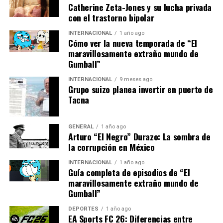
Catherine Zeta-Jones y su lucha privada
Expertos opinan sobre el
con el trastorno bipolar
impacto de la capacitación
INTERNACIONAL
1 año ago
Cómo ver la nueva temporada de “El
maravillosamente extraño mundo de
Expertos en marketing digital destacan la importancia
Gumball”
de eventos como el Business Summit 2025. María López,
consultora de marketing digital, afirma que
“la
INTERNACIONAL
9 meses ago
Grupo suizo planea invertir en puerto de
capacitación continua es clave para mantenerse
Tacna
competitivo en el mercado actual. WhatsApp ofrece
una plataforma accesible y efectiva para mejorar la
comunicación con los clientes.”
GENERAL
1 año ago
Arturo “El Negro” Durazo: La sombra de
la corrupción en México
Por su parte, Juan Pérez, especialista en comercio
electrónico, señala que
“la integración de WhatsApp
INTERNACIONAL
1 año ago
Guía completa de episodios de “El
en las estrategias de negocio no solo mejora la
maravillosamente extraño mundo de
eficiencia operativa, sino que también puede
Gumball”
aumentar significativamente las tasas de conversión
y retención de clientes.”
DEPORTES
1 año ago
EA Sports FC 26: Diferencias entre