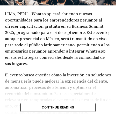
LIMA, PERÚ – WhatsApp está abriendo nuevas
oportunidades para los emprendedores peruanos al
ofrecer capacitación gratuita en su Business Summit
2025, programado para el 3 de septiembre. Este evento,
aunque presencial en México, será transmitido en vivo
para todo el público latinoamericano, permitiendo a los
empresarios peruanos aprender a integrar WhatsApp
en sus estrategias comerciales desde la comodidad de
sus hogares.
El evento busca enseñar cómo la inversión en soluciones
de mensajería puede mejorar la experiencia del cliente,
automatizar procesos de atención y optimizar el
recorrido del consumidor. Esto es especialmente
relevante en temporadas clave como las fiestas de fin de
año, cuando la demanda y las expectativas de los
CONTINUE READING
consumidores aumentan significativamente.