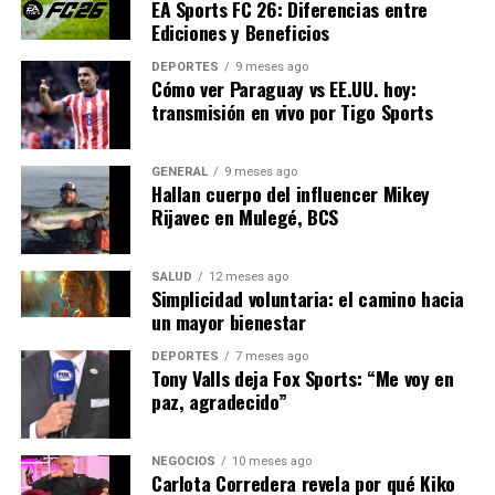
EA Sports FC 26: Diferencias entre
varios aspectos de la salud humana. A medida que más
Ediciones y Beneficios
investigaciones continúan explorando sus beneficios, es
probable que su popularidad siga en aumento,
DEPORTES
9 meses ago
Cómo ver Paraguay vs EE.UU. hoy:
consolidándose como un elemento clave en la dieta de
transmisión en vivo por Tigo Sports
aquellos que buscan un enfoque más natural y
equilibrado para su bienestar.
GENERAL
9 meses ago
Hallan cuerpo del influencer Mikey
NOTICIAS RELACIONADAS:
Rijavec en Mulegé, BCS
SIGUIENTE
Beneficios de la linaza para la salud cardiovascular y
SALUD
12 meses ago
digestiva
Simplicidad voluntaria: el camino hacia
un mayor bienestar
ANTERIOR
La grasa corporal y su impacto en el envejecimiento
DEPORTES
7 meses ago
cerebral
Tony Valls deja Fox Sports: “Me voy en
paz, agradecido”
Editorial
NEGOCIOS
10 meses ago
Carlota Corredera revela por qué Kiko