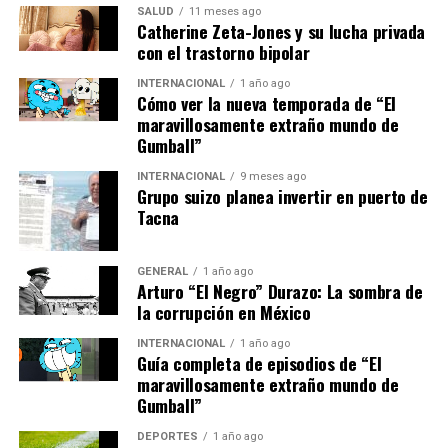
SALUD
11 meses ago
holístico en la salud subraya la versatilidad de la miel
Catherine Zeta-Jones y su lucha privada
como un alimento que va más allá de su uso tradicional
con el trastorno bipolar
como edulcorante.
INTERNACIONAL
1 año ago
Cómo ver la nueva temporada de “El
Un vistazo al futuro
maravillosamente extraño mundo de
Gumball”
El creciente interés por la miel orgánica y sus beneficios
podría impulsar cambios en las prácticas de producción
INTERNACIONAL
9 meses ago
Grupo suizo planea invertir en puerto de
y consumo. Con una mayor conciencia sobre los efectos
Tacna
negativos del azúcar refinado, los consumidores podrían
inclinarse más hacia opciones naturales y no
GENERAL
1 año ago
adulteradas. Este cambio no solo beneficiaría la salud
Arturo “El Negro” Durazo: La sombra de
individual, sino que también podría tener un impacto
la corrupción en México
positivo en la sostenibilidad agrícola, promoviendo
INTERNACIONAL
1 año ago
prácticas de apicultura responsables y respetuosas con
Guía completa de episodios de “El
el medio ambiente.
maravillosamente extraño mundo de
Gumball”
En conclusión, la miel orgánica se presenta como un
alimento multifacético con el potencial de mejorar
DEPORTES
1 año ago