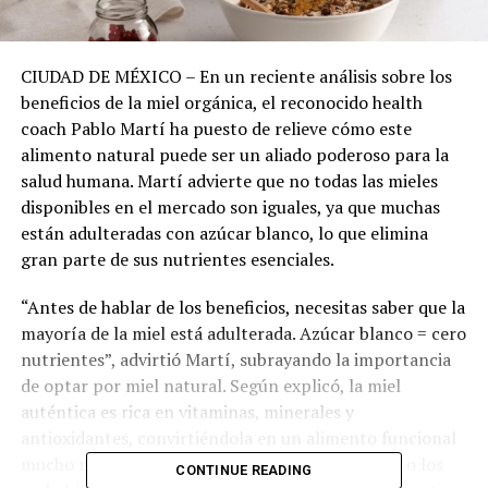
CIUDAD DE MÉXICO – En un reciente análisis sobre los
beneficios de la miel orgánica, el reconocido health
coach Pablo Martí ha puesto de relieve cómo este
alimento natural puede ser un aliado poderoso para la
salud humana. Martí advierte que no todas las mieles
disponibles en el mercado son iguales, ya que muchas
están adulteradas con azúcar blanco, lo que elimina
gran parte de sus nutrientes esenciales.
“Antes de hablar de los beneficios, necesitas saber que la
mayoría de la miel está adulterada. Azúcar blanco = cero
nutrientes”, advirtió Martí, subrayando la importancia
de optar por miel natural. Según explicó, la miel
auténtica es rica en vitaminas, minerales y
antioxidantes, convirtiéndola en un alimento funcional
mucho más completo que los azúcares refinados o los
CONTINUE READING