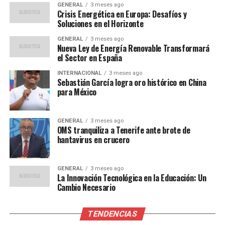
GENERAL
3 meses ago
tiene un impacto significativo en la salud cardiovascular
Crisis Energética en Europa: Desafíos y
y digestiva. Los polifenoles y flavonoides presentes en la
Soluciones en el Horizonte
miel contribuyen a reducir la inflamación y el estrés
GENERAL
3 meses ago
oxidativo, lo que favorece una mejor circulación y
Nueva Ley de Energía Renovable Transformará
el Sector en España
disminuye el riesgo de enfermedades cardíacas. Estos
componentes también mejoran la digestión y
INTERNACIONAL
3 meses ago
Sebastián García logra oro histórico en China
promueven un equilibrio saludable en el microbioma
para México
intestinal.
Regulación hormonal y
GENERAL
3 meses ago
OMS tranquiliza a Tenerife ante brote de
procesos inflamatorios
hantavirus en crucero
Por último, Martí destaca el papel regulador de la miel
GENERAL
3 meses ago
en el equilibrio hormonal y en los procesos
La Innovación Tecnológica en la Educación: Un
inflamatorios. Gracias a su contenido en aminoácidos,
Cambio Necesario
magnesio, zinc y vitaminas del grupo B, la miel apoya la
función endocrina, lo que puede ayudar en el control del
TENDENCIAS
metabolismo y la gestión del estrés. Este enfoque