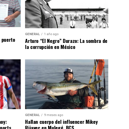
GENERAL
1 año ago
n puerto
Arturo “El Negro” Durazo: La sombra de
la corrupción en México
GENERAL
9 meses ago
hoy:
Hallan cuerpo del influencer Mikey
Sports
Rijavec en Mulegé, BCS