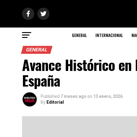
GENERAL
INTERNACIONAL
NA
GENERAL
Avance Histórico en
España
Published
7 meses ago
on
13 enero, 2026
By
Editorial