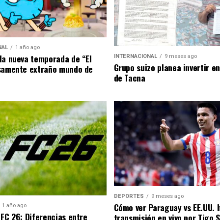
NAL
1 año ago
la nueva temporada de “El
INTERNACIONAL
9 meses ago
Grupo suizo planea invertir e
samente extraño mundo de
de Tacna
DEPORTES
9 meses ago
Cómo ver Paraguay vs EE.UU. 
1 año ago
 FC 26: Diferencias entre
transmisión en vivo por Tigo 