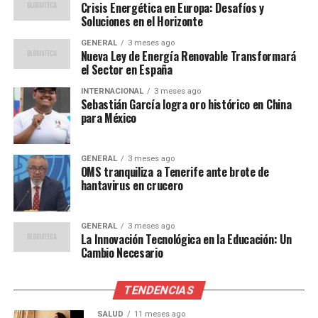
Los economistas están divididos sobre cuánto tiempo
Crisis Energética en Europa: Desafíos y
Soluciones en el Horizonte
persistirá esta inflación. Según María López, economista
jefe de una importante consultora en Madrid,
GENERAL
3 meses ago
Nueva Ley de Energía Renovable Transformará
el Sector en España
“Es probable que veamos
INTERNACIONAL
3 meses ago
una estabilización de los
Sebastián García logra oro histórico en China
para México
precios a medida que las
cadenas de suministro se
GENERAL
3 meses ago
normalicen. Sin embargo,
OMS tranquiliza a Tenerife ante brote de
hantavirus en crucero
el impacto de la energía
podría prolongarse más
GENERAL
3 meses ago
allá de 2023.”
La Innovación Tecnológica en la Educación: Un
Cambio Necesario
Por otro lado, algunos analistas advierten que la
TENDENCIAS
inflación podría convertirse en un problema más
SALUD
11 meses ago