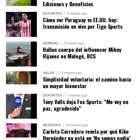
Ediciones y Beneficios
productos y servicios, exacerbando aún más la situación.
DEPORTES
9 meses ago
Cómo ver Paraguay vs EE.UU. hoy:
Perspectivas Futuras
transmisión en vivo por Tigo Sports
El gobierno español ha anunciado medidas para mitigar
el impacto de la inflación, incluyendo ayudas directas a
GENERAL
9 meses ago
Hallan cuerpo del influencer Mikey
las familias más vulnerables y subvenciones para el
Rijavec en Mulegé, BCS
consumo de energía. Sin embargo, la efectividad de
estas medidas está por verse.
SALUD
12 meses ago
Simplicidad voluntaria: el camino hacia
En el ámbito europeo, se están llevando a cabo
un mayor bienestar
discusiones sobre cómo abordar colectivamente el
problema de la inflación. La Comisión Europea ha
DEPORTES
7 meses ago
Tony Valls deja Fox Sports: “Me voy en
sugerido la posibilidad de una intervención conjunta
paz, agradecido”
para estabilizar los precios de la energía.
En conclusión, la inflación en España representa un
NEGOCIOS
10 meses ago
Carlota Corredera revela por qué Kiko
desafío considerable que requiere una respuesta
Hernández no está en ‘No somos nadie’
coordinada tanto a nivel nacional como europeo. La