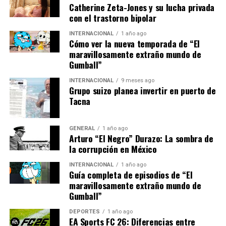
persistente si no se toman medidas adecuadas. El Banco
Catherine Zeta-Jones y su lucha privada
de España ha sugerido que podría ser necesario ajustar
con el trastorno bipolar
las políticas monetarias para controlar el aumento de
INTERNACIONAL
1 año ago
precios.
Cómo ver la nueva temporada de “El
maravillosamente extraño mundo de
Impacto en los Hogares y la
Gumball”
Economía
INTERNACIONAL
9 meses ago
Grupo suizo planea invertir en puerto de
Tacna
El aumento de la inflación está afectando directamente
a las familias españolas, que ven cómo su poder
adquisitivo disminuye. Los salarios no han crecido al
GENERAL
1 año ago
Arturo “El Negro” Durazo: La sombra de
mismo ritmo que los precios, lo que ha llevado a un
la corrupción en México
aumento en el costo de vida.
INTERNACIONAL
1 año ago
Guía completa de episodios de “El
Además, las pequeñas y medianas empresas, que
maravillosamente extraño mundo de
constituyen la columna vertebral de la economía
Gumball”
española, están luchando por absorber los costos
adicionales sin trasladarlos a los consumidores. Esto
DEPORTES
1 año ago
EA Sports FC 26: Diferencias entre
podría llevar a un aumento en los precios de los