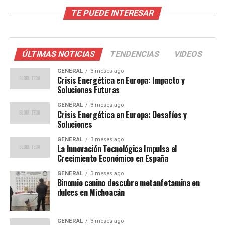
TE PUEDE INTERESAR
La inflación en España ha sido impulsada por varios
factores clave. En primer lugar, el aumento de los
precios de la energía, especialmente del gas y la
electricidad, ha tenido un impacto significativo. Este
ÚLTIMAS NOTICIAS
TENDENCIAS
VIDEOS
fenómeno no es exclusivo de España, ya que muchos
GENERAL
3 meses ago
países europeos están experimentando aumentos
Crisis Energética en Europa: Impacto y
similares debido a la escasez de suministros y la alta
Soluciones Futuras
demanda post-pandemia.
GENERAL
3 meses ago
Crisis Energética en Europa: Desafíos y
Además, los problemas en la cadena de suministro
Soluciones
global han contribuido al aumento de los precios de los
GENERAL
3 meses ago
alimentos y otros bienes de consumo. La pandemia ha
La Innovación Tecnológica Impulsa el
Crecimiento Económico en España
causado interrupciones en la producción y el
transporte, lo que ha llevado a un aumento de los costos
GENERAL
3 meses ago
que se trasladan a los consumidores.
Binomio canino descubre metanfetamina en
dulces en Michoacán
Opiniones de Expertos
GENERAL
3 meses ago