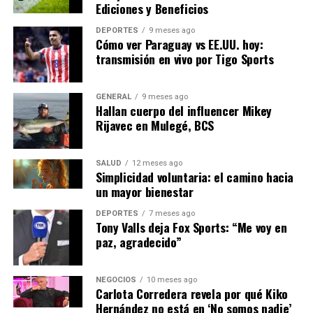
Ediciones y Beneficios
cubrir sus necesidades básicas si la inflación continúa
aumentando. Esta preocupación se ve reflejada en un
DEPORTES
9 meses ago
aumento en la demanda de servicios sociales y ayudas
Cómo ver Paraguay vs EE.UU. hoy:
transmisión en vivo por Tigo Sports
gubernamentales.
Perspectivas Futuras
GENERAL
9 meses ago
Hallan cuerpo del influencer Mikey
Rijavec en Mulegé, BCS
Mirando hacia el futuro, los analistas están divididos
sobre si la inflación se mantendrá alta o si comenzará a
disminuir en los próximos meses. Algunos expertos
SALUD
12 meses ago
creen que las presiones inflacionarias podrían aliviarse a
Simplicidad voluntaria: el camino hacia
un mayor bienestar
medida que se resuelvan los problemas de la cadena de
suministro y los precios de la energía se estabilicen.
DEPORTES
7 meses ago
Tony Valls deja Fox Sports: “Me voy en
Sin embargo, otros advierten que factores externos,
paz, agradecido”
como las tensiones geopolíticas y las políticas
climáticas, podrían seguir influyendo en los precios. En
NEGOCIOS
10 meses ago
este contexto, el gobierno español se enfrenta al
Carlota Corredera revela por qué Kiko
desafío de implementar políticas efectivas para mitigar
Hernández no está en ‘No somos nadie’