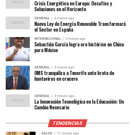
María López
, economista jefe de una destacada
Crisis Energética en Europa: Desafíos y
Soluciones en el Horizonte
consultora, comentó:
GENERAL
3 meses ago
Nueva Ley de Energía Renovable Transformará
“La inflación sostenida a
el Sector en España
estos niveles puede
INTERNACIONAL
3 meses ago
erosionar el poder
Sebastián García logra oro histórico en China
para México
adquisitivo de los
consumidores y frenar el
GENERAL
3 meses ago
OMS tranquiliza a Tenerife ante brote de
crecimiento económico.”
hantavirus en crucero
Por otro lado,
Carlos García
, profesor de economía en
GENERAL
3 meses ago
La Innovación Tecnológica en la Educación: Un
la Universidad Complutense de Madrid, señala que el
Cambio Necesario
Banco Central Europeo (BCE) podría verse obligado a
ajustar su política monetaria si la inflación no se modera
TENDENCIAS
en los próximos meses.
SALUD
11 meses ago