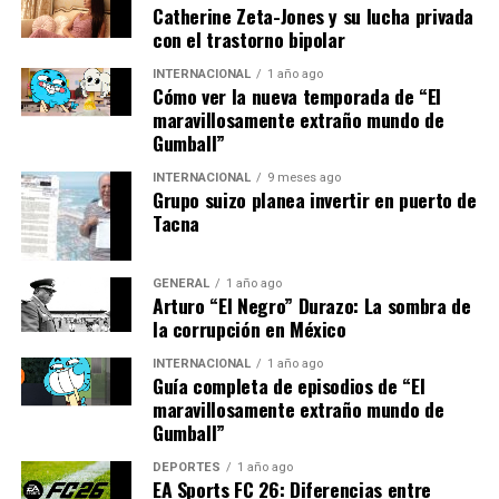
“Un aumento en las tasas
Catherine Zeta-Jones y su lucha privada
con el trastorno bipolar
de interés podría ser
INTERNACIONAL
1 año ago
inevitable si la inflación
Cómo ver la nueva temporada de “El
maravillosamente extraño mundo de
sigue fuera de control,”
Gumball”
INTERNACIONAL
9 meses ago
Grupo suizo planea invertir en puerto de
advirtió García.
Tacna
Impacto en la Vida Cotidiana
GENERAL
1 año ago
Arturo “El Negro” Durazo: La sombra de
El impacto de la inflación se siente en los hogares
la corrupción en México
españoles, donde el costo de la vida ha aumentado
considerablemente. Los precios de los alimentos básicos,
INTERNACIONAL
1 año ago
Guía completa de episodios de “El
como el pan y la leche, han subido, y muchas familias
maravillosamente extraño mundo de
están luchando para llegar a fin de mes.
Gumball”
Una encuesta reciente reveló que más del 60% de los
DEPORTES
1 año ago
españoles están preocupados por su capacidad para
EA Sports FC 26: Diferencias entre