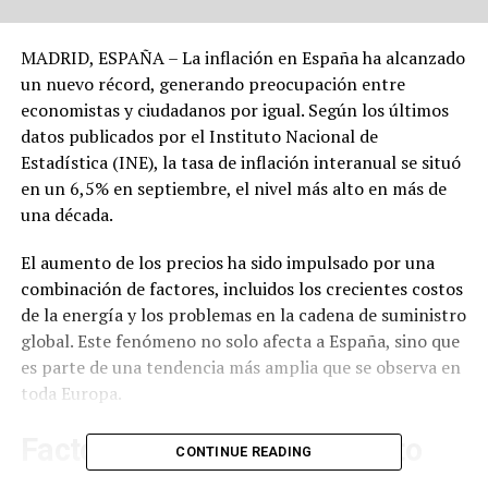
MADRID, ESPAÑA – La inflación en España ha alcanzado
un nuevo récord, generando preocupación entre
economistas y ciudadanos por igual. Según los últimos
datos publicados por el Instituto Nacional de
Estadística (INE), la tasa de inflación interanual se situó
en un 6,5% en septiembre, el nivel más alto en más de
una década.
El aumento de los precios ha sido impulsado por una
combinación de factores, incluidos los crecientes costos
de la energía y los problemas en la cadena de suministro
global. Este fenómeno no solo afecta a España, sino que
es parte de una tendencia más amplia que se observa en
toda Europa.
Factores Detrás del Aumento
CONTINUE READING