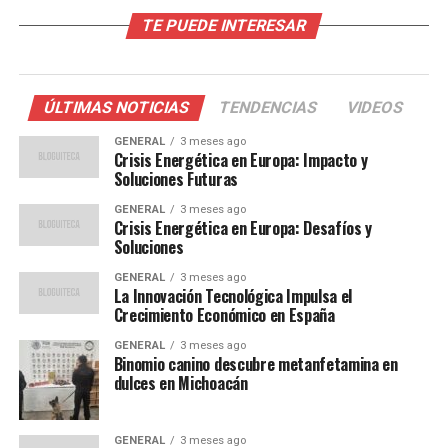
la inflación
TE PUEDE INTERESAR
El incremento de la inflación en España no es un
fenómeno aislado. Diversos factores globales han
ÚLTIMAS NOTICIAS
TENDENCIAS
VIDEOS
influido en esta tendencia. La guerra en Ucrania ha
perturbado los suministros energéticos, aumentando
GENERAL
3 meses ago
Crisis Energética en Europa: Impacto y
los precios del gas y el petróleo. Además, las
Soluciones Futuras
interrupciones en la cadena de suministro global,
GENERAL
3 meses ago
exacerbadas por la pandemia de COVID-19, continúan
Crisis Energética en Europa: Desafíos y
afectando la disponibilidad y el costo de bienes
Soluciones
esenciales.
GENERAL
3 meses ago
La Innovación Tecnológica Impulsa el
En el ámbito local, las políticas fiscales expansivas
Crecimiento Económico en España
implementadas para mitigar los efectos económicos de
GENERAL
3 meses ago
la pandemia han inyectado liquidez en el mercado, lo
Binomio canino descubre metanfetamina en
que ha contribuido al aumento de la demanda y, en
dulces en Michoacán
consecuencia, a la subida de precios.
GENERAL
3 meses ago