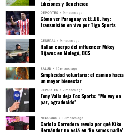
Ediciones y Beneficios
“Cada semana veo cómo mi
DEPORTES
9 meses ago
presupuesto se estira
Cómo ver Paraguay vs EE.UU. hoy:
transmisión en vivo por Tigo Sports
menos. Es difícil mantener
el mismo nivel de vida
GENERAL
9 meses ago
cuando todo está subiendo
Hallan cuerpo del influencer Mikey
Rijavec en Mulegé, BCS
de precio”.
SALUD
12 meses ago
Simplicidad voluntaria: el camino hacia
Para mitigar el impacto, el gobierno español está
un mayor bienestar
considerando una serie de medidas, que incluyen
subsidios energéticos y ajustes fiscales. Sin embargo, los
DEPORTES
7 meses ago
Tony Valls deja Fox Sports: “Me voy en
expertos advierten que cualquier intervención debe ser
paz, agradecido”
cuidadosamente calibrada para evitar un
sobrecalentamiento de la economía.
NEGOCIOS
10 meses ago
Carlota Corredera revela por qué Kiko
Mirando hacia el futuro
Hernández no está en ‘No somos nadie’