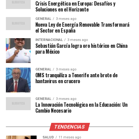
Opiniones de expertos y
Crisis Energética en Europa: Desafíos y
Soluciones en el Horizonte
comparación histórica
GENERAL
3 meses ago
Nueva Ley de Energía Renovable Transformará
Los economistas advierten que la inflación podría
el Sector en España
mantenerse alta en el corto plazo.
José María
INTERNACIONAL
3 meses ago
Rodríguez, profesor de economía en la Universidad
Sebastián García logra oro histórico en China
Complutense de Madrid,
señaló:
para México
“La inflación actual es un
GENERAL
3 meses ago
reflejo de las
OMS tranquiliza a Tenerife ante brote de
hantavirus en crucero
complejidades del mercado
global y las políticas
GENERAL
3 meses ago
La Innovación Tecnológica en la Educación: Un
internas. Es crucial que las
Cambio Necesario
medidas adoptadas sean
equilibradas para no frenar
TENDENCIAS
SALUD
11 meses ago