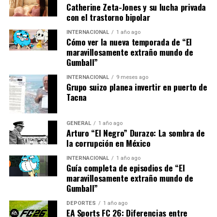
la recuperación
Catherine Zeta-Jones y su lucha privada
económica”.
con el trastorno bipolar
INTERNACIONAL
1 año ago
Cómo ver la nueva temporada de “El
Históricamente, España ha enfrentado desafíos
maravillosamente extraño mundo de
inflacionarios en el pasado, como durante la crisis del
Gumball”
petróleo en la década de 1970. Sin embargo, la situación
INTERNACIONAL
9 meses ago
actual es diferente debido a la interconexión global y la
Grupo suizo planea invertir en puerto de
dependencia de las importaciones energéticas.
Tacna
Impacto en la población y
GENERAL
1 año ago
Arturo “El Negro” Durazo: La sombra de
medidas a considerar
la corrupción en México
El aumento de la inflación está afectando especialmente
INTERNACIONAL
1 año ago
Guía completa de episodios de “El
a las familias de ingresos bajos y medios, que destinan
maravillosamente extraño mundo de
una mayor proporción de sus ingresos a necesidades
Gumball”
básicas como alimentos y energía.
María López, madre
de dos hijos en Madrid,
comentó:
DEPORTES
1 año ago
EA Sports FC 26: Diferencias entre