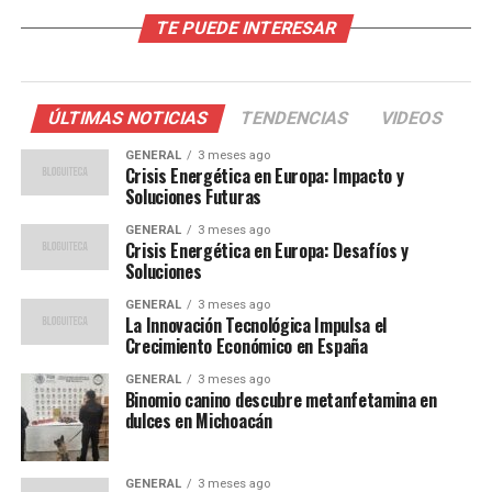
Factores Detrás del Aumento
TE PUEDE INTERESAR
El fenómeno inflacionario no es exclusivo de España;
muchos países europeos están experimentando
presiones similares. Sin embargo, en el caso español, la
ÚLTIMAS NOTICIAS
TENDENCIAS
VIDEOS
dependencia de las importaciones energéticas y la
GENERAL
3 meses ago
reciente sequía que ha afectado la producción agrícola
Crisis Energética en Europa: Impacto y
han exacerbado la situación.
Soluciones Futuras
GENERAL
3 meses ago
Según el economista Javier Martín, “la inflación es un
Crisis Energética en Europa: Desafíos y
reflejo de las tensiones globales en la cadena de
Soluciones
suministro, pero también de factores internos que
GENERAL
3 meses ago
deben ser abordados con políticas adecuadas”.
La Innovación Tecnológica Impulsa el
Crecimiento Económico en España
Impacto en la Economía y la
GENERAL
3 meses ago
Binomio canino descubre metanfetamina en
Sociedad
dulces en Michoacán
El aumento de la inflación tiene repercusiones
GENERAL
3 meses ago