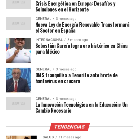
significativas en la economía española. Las familias de
Crisis Energética en Europa: Desafíos y
ingresos medios y bajos son las más afectadas, ya que
Soluciones en el Horizonte
una mayor proporción de su presupuesto se destina a
GENERAL
3 meses ago
bienes de primera necesidad. Esto podría traducirse en
Nueva Ley de Energía Renovable Transformará
un menor consumo en otros sectores, ralentizando así
el Sector en España
la recuperación económica.
INTERNACIONAL
3 meses ago
Sebastián García logra oro histórico en China
Además, las empresas enfrentan mayores costos de
para México
producción, lo que podría llevar a un incremento en los
precios de sus productos o a una reducción de sus
GENERAL
3 meses ago
márgenes de beneficio. En este contexto, las pequeñas y
OMS tranquiliza a Tenerife ante brote de
hantavirus en crucero
medianas empresas son las más vulnerables.
Medidas y Perspectivas Futuras
GENERAL
3 meses ago
La Innovación Tecnológica en la Educación: Un
El gobierno ha anunciado un paquete de medidas para
Cambio Necesario
contrarrestar el impacto de la inflación, incluyendo
subsidios energéticos y ayudas directas a las familias más
TENDENCIAS
afectadas. Sin embargo, estas medidas han sido
SALUD
11 meses ago