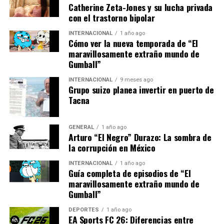
criticadas por algunos expertos que consideran que
Catherine Zeta-Jones y su lucha privada
podrían ser insuficientes o incluso contraproducentes si
con el trastorno bipolar
no se acompañan de reformas estructurales.
INTERNACIONAL
1 año ago
Cómo ver la nueva temporada de “El
El Banco de España ha advertido que la inflación podría
maravillosamente extraño mundo de
mantenerse alta durante los próximos meses, aunque se
Gumball”
espera una moderación gradual a medida que las
INTERNACIONAL
9 meses ago
tensiones en las cadenas de suministro globales se
Grupo suizo planea invertir en puerto de
alivien.
Tacna
“Es crucial que el gobierno
GENERAL
1 año ago
actúe con prudencia,
Arturo “El Negro” Durazo: La sombra de
la corrupción en México
equilibrando el apoyo
INTERNACIONAL
1 año ago
inmediato con políticas a
Guía completa de episodios de “El
maravillosamente extraño mundo de
largo plazo que fortalezcan
Gumball”
la resiliencia económica”,
DEPORTES
1 año ago
señala la analista
EA Sports FC 26: Diferencias entre