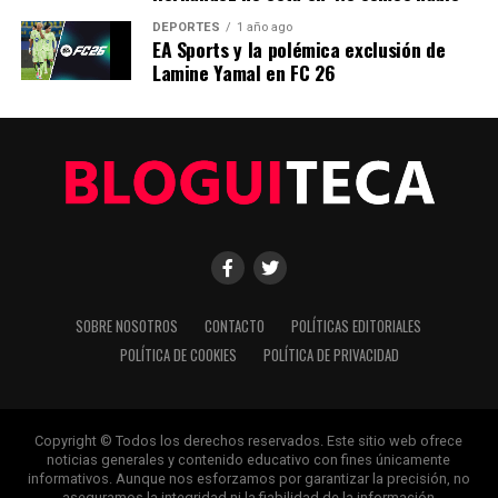
DEPORTES
1 año ago
EA Sports y la polémica exclusión de
Editorial
Lamine Yamal en FC 26
Nuestro equipo editorial no solo informa las noticias: las vive.
Con años de experiencia en primera línea, buscamos los
hechos, los verificamos con rigor y contamos las historias que
dan forma a nuestro mundo. Impulsados por la integridad y
una mirada atenta al detalle, abordamos la política, la cultura y
la tecnología con un análisis preciso y profundo. Cuando los
titulares cambian cada minuto, puedes contar con nosotros
para abrirnos paso entre el ruido y ofrecerte claridad en
bandeja de plata.
SOBRE NOSOTROS
CONTACTO
POLÍTICAS EDITORIALES
POLÍTICA DE COOKIES
POLÍTICA DE PRIVACIDAD
Copyright © Todos los derechos reservados. Este sitio web ofrece
noticias generales y contenido educativo con fines únicamente
informativos. Aunque nos esforzamos por garantizar la precisión, no
aseguramos la integridad ni la fiabilidad de la información