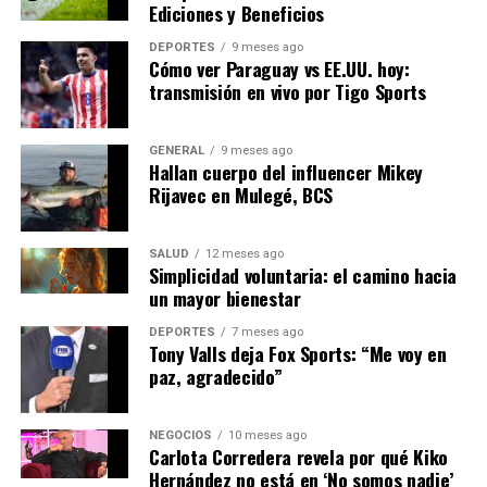
Ediciones y Beneficios
económica Laura Gómez.
DEPORTES
9 meses ago
Cómo ver Paraguay vs EE.UU. hoy:
transmisión en vivo por Tigo Sports
En conclusión, mientras España enfrenta este desafío
inflacionario, la atención está puesta en cómo las
políticas gubernamentales y las dinámicas económicas
GENERAL
9 meses ago
Hallan cuerpo del influencer Mikey
globales influirán en el futuro inmediato del país. La
Rijavec en Mulegé, BCS
capacidad de adaptación y respuesta será clave para
mitigar los efectos adversos y asegurar una
recuperación sostenible.
SALUD
12 meses ago
Simplicidad voluntaria: el camino hacia
un mayor bienestar
NOTICIAS RELACIONADAS:
DEPORTES
7 meses ago
Tony Valls deja Fox Sports: “Me voy en
SIGUIENTE
Aumento de la Inflación en España: Impacto y
paz, agradecido”
Perspectivas
ANTERIOR
NEGOCIOS
10 meses ago
INE propone vincular presupuesto al PIB y ajustar
Carlota Corredera revela por qué Kiko
elecciones judiciales
Hernández no está en ‘No somos nadie’