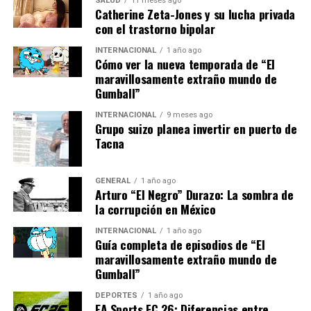
SALUD
11 meses ago
Catherine Zeta-Jones y su lucha privada
Opiniones de expertos y
con el trastorno bipolar
estadísticas
INTERNACIONAL
1 año ago
Cómo ver la nueva temporada de “El
maravillosamente extraño mundo de
Los analistas deportivos han estado discutiendo las
Gumball”
fortalezas y debilidades de ambos equipos. Según el
comentarista deportivo Juan Carlos Mejía, “América de
INTERNACIONAL
9 meses ago
Grupo suizo planea invertir en puerto de
Cali llega con una defensa sólida, mientras que Atlético
Tacna
Nacional tiene un ataque que puede ser letal en
cualquier momento”.
GENERAL
1 año ago
Arturo “El Negro” Durazo: La sombra de
“Este partido es crucial no
la corrupción en México
solo por el pase a la final,
INTERNACIONAL
1 año ago
sino porque puede definir
Guía completa de episodios de “El
maravillosamente extraño mundo de
el futuro de varios
Gumball”
jugadores en el mercado de
DEPORTES
1 año ago
EA Sports FC 26: Diferencias entre