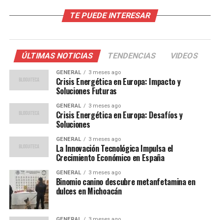
vivo
TE PUEDE INTERESAR
Los aficionados tienen dos formas principales de
acceder a la transmisión en vivo de este crucial
ÚLTIMAS NOTICIAS
TENDENCIAS
VIDEOS
enfrentamiento. La primera opción es a través de
televisión por cable. Win Sports está disponible en los
GENERAL
3 meses ago
Crisis Energética en Europa: Impacto y
servicios de varios operadores, incluidos Claro TV,
Soluciones Futuras
Movistar TV, Tigo UNE, DIRECTV, ETB, HV Televisión,
GENERAL
3 meses ago
Cable Éxito, EMCALI, Telecafé Satelital y otros
Crisis Energética en Europa: Desafíos y
operadores regionales.
Soluciones
GENERAL
3 meses ago
Para quienes prefieren la comodidad del streaming, la
La Innovación Tecnológica Impulsa el
aplicación Win+ es la solución perfecta. Disponible
Crecimiento Económico en España
tanto en dispositivos iOS como Android, esta app
GENERAL
3 meses ago
permite a los usuarios ver el partido desde cualquier
Binomio canino descubre metanfetamina en
lugar, siempre que tengan una conexión a Internet
dulces en Michoacán
estable.
GENERAL
3 meses ago