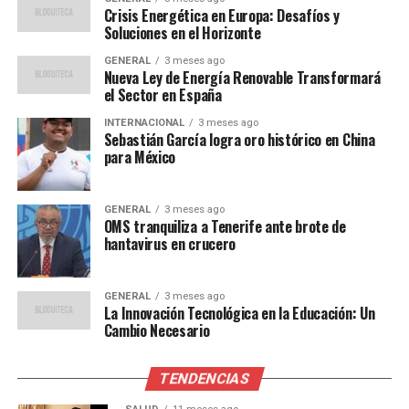
Contexto y antecedentes del
Crisis Energética en Europa: Desafíos y
Soluciones en el Horizonte
enfrentamiento
GENERAL
3 meses ago
Nueva Ley de Energía Renovable Transformará
América de Cali y Atlético Nacional tienen una larga
el Sector en España
historia de rivalidad en el fútbol colombiano. Ambos
INTERNACIONAL
3 meses ago
equipos han ganado múltiples títulos nacionales e
Sebastián García logra oro histórico en China
internacionales, y sus enfrentamientos son siempre
para México
intensos y apasionados. En la ida, el partido terminó en
un empate que dejó a los aficionados con ganas de más
GENERAL
3 meses ago
acción.
OMS tranquiliza a Tenerife ante brote de
hantavirus en crucero
La Copa Colombia, que ofrece a los equipos la
oportunidad de asegurar un lugar en torneos
GENERAL
3 meses ago
internacionales, ha sido un escenario donde estos clubes
La Innovación Tecnológica en la Educación: Un
han demostrado su calidad y competitividad. Este torneo
Cambio Necesario
no solo es una plataforma para el talento local, sino
también un escaparate para jugadores jóvenes que
TENDENCIAS
buscan hacerse un nombre en el fútbol profesional.